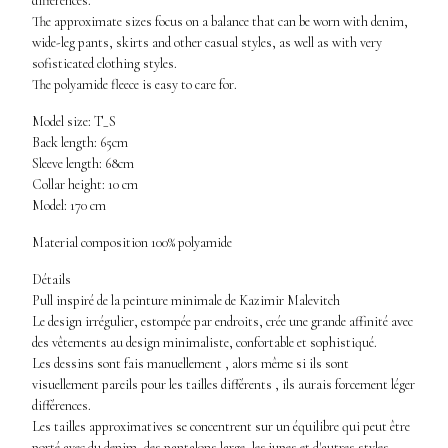
différences.
The approximate sizes focus on a balance that can be worn with denim,
wide-leg pants, skirts and other casual styles, as well as with very
sofisticated clothing styles.
The polyamide fleece is easy to care for.
Model size: T_S
Back length: 65cm
Sleeve length: 68cm
Collar height: 10 cm
Model: 170 cm
Material composition 100% polyamide
Détails
Pull inspiré de la peinture minimale de Kazimir Malevitch
Le design irrégulier, estompée par endroits, crée une grande affinité avec
des vêtements au design minimaliste, confortable et sophistiqué.
Les dessins sont fais manuellement , alors même si ils sont
visuellement pareils pour les tailles différents , ils aurais forcement léger
différences.
Les tailles approximatives se concentrent sur un équilibre qui peut être
porté avec du denim, des pantalons large, les jupes et d'autres styles