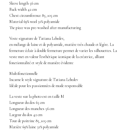
Sleeve length 56 cm
Back width 42 cm
Chest circumference 85_105 cm
Material 69% wool 31% polyamide
The piece was pre-washed after manufacturing
Veste signature de Tatiana Lebedev,
en mélange de laine et de polyamide, matière très chaude et légère. La
fermeture éclair à double fermeture permet de varier les silhouettes. La
veste met en valeur l'esthétique iconique de la créatrice, alliant
fonctionnalité et style de manière évidente
Multifonctionnelle
Incarne le style signature de Tatiana Lebedev
Idéale pour les passionnées de mode responsable
La veste sur la photo est en taille M
Longueur du dos 65 cm
Longueur des manches 56 cm
Largeur du dos 42 cm
Tour de poitrine 85_105 cm
Matière 69% laine 31% polyamide