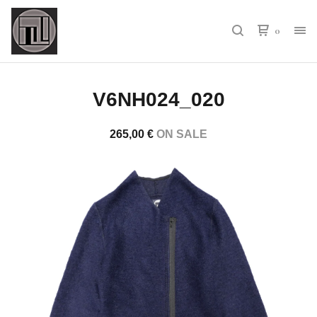
0
V6NH024_020
265,00
€
ON SALE